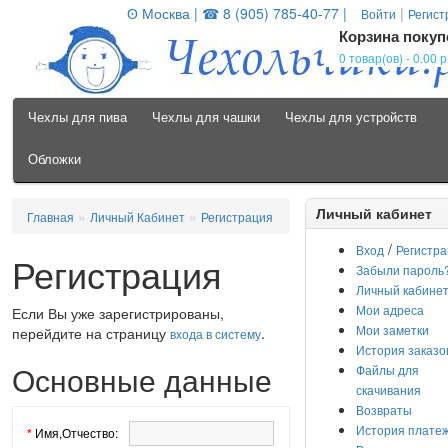
ʘ Москва | ☎ 8 (905) 785-40-77 |
|
Войти
Регист
Корзина покуп
0 товар(ов) - 0.00 р
Чехлы для пива
Чехлы для чашки
Чехлы для устройств
Обложки
»
»
Личный кабинет
Главная
Личный Кабинет
Регистрация
/
Вход
Регистра
Регистрация
Забыли пароль
Личный кабине
Мои адреса
Если Вы уже зарегистрированы,
Мои заметки
перейдите на страницу
.
входа в систему
История заказо
Основные данные
Файлы для
скачивания
Возвраты
История плате
*
Имя,Отчество: